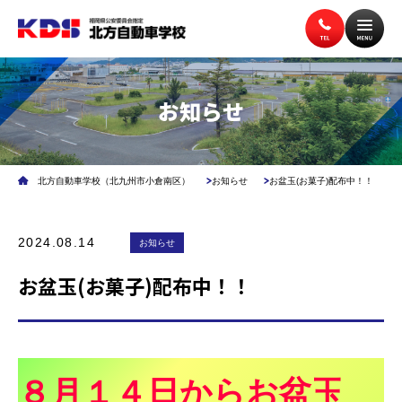
トップページ
入校案内
お知らせ
教習案内
講習案内
北方自動車学校（北九州市小倉南区）
お知らせ
お盆玉(お菓子)配布中！！
2024.08.14
施設案内
お知らせ
アクセス
お盆玉(お菓子)配布中！！
無料送迎バス
よくある質問
８月１４日からお盆玉
企業安全運転研修
学校交通安全講習