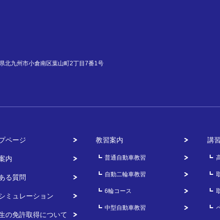
福岡県北九州市小倉南区葉山町2丁目7番1号
プページ
教習案内
講
普通自動車教習
案内
自動二輪車教習
ある質問
6輪コース
シミュレーション
中型自動車教習
生の免許取得について