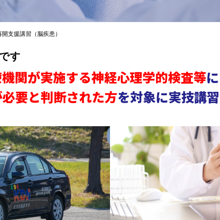
再開支援講習（脳疾患）
です
療機関が実施する神経心理学的検査等
に
が必要と判断された方
を対象に実技講習