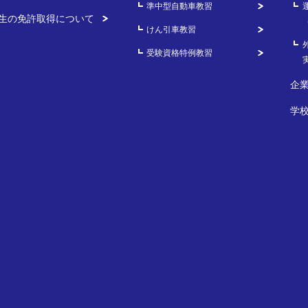
準中型自動車教習
生の免許取得について
けん引車教習
受験資格特例教習
企
学