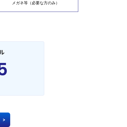
メガネ等（必要な方のみ）
ル
5