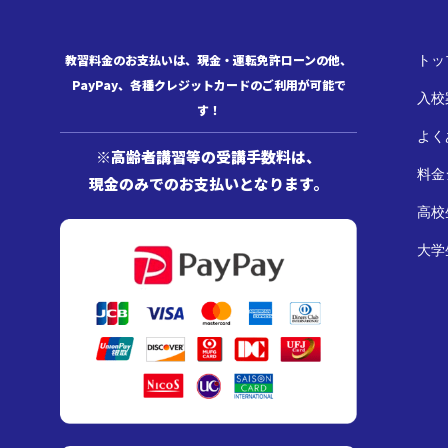
教習料金のお支払いは、現金・運転免許ローンの他、
トッ
PayPay、各種クレジットカードのご利用が可能で
入校
す！
オプション
よく
※高齢者講習等の受講手数料は、
料金
現金のみでのお支払いとなります。
高校
大学
手数料
お問い合わ