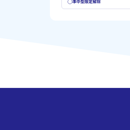
準中型限定解除
はい
選択いただ