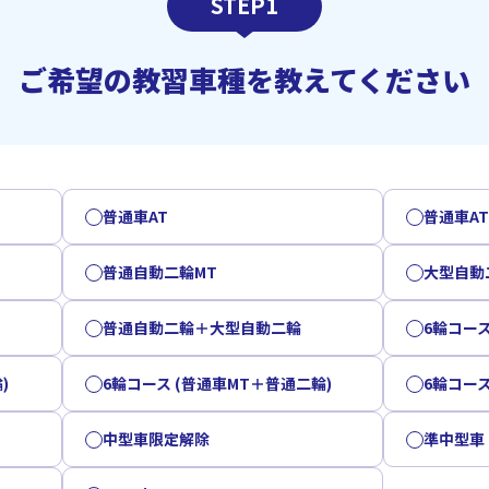
STEP1
ご希望の教習車種を教えてください
普通車AT
普通車A
普通自動二輪MT
大型自動
普通自動二輪＋大型自動二輪
6輪コース
)
6輪コース (普通車MT＋普通二輪)
6輪コース
中型車限定解除
準中型車