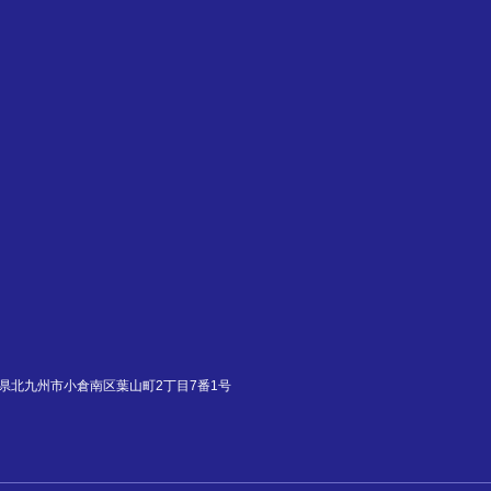
000,00
に必要な費用
せ・資料請求
計
訳
福岡県北九州市小倉南区葉山町2丁目7番1号
許
技能時限
学科時限