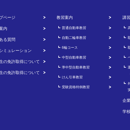
スタンダードプラン
プページ
教習案内
講
フリータイムオプション
普通自動車教習
案内
普通自動車用安心パック
自動二輪車教習
ある質問
6輪コース
自動二輪車用安心パック
シミュレーション
中型自動車教習
生の免許取得について
仮運転免許試験手数料
準中型自動車教習
生の免許取得について
けん引車教習
仮運転免許交付手数料
受験資格特例教習
企
学
せ・資料請求
計