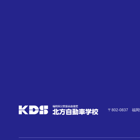
入校時
お問い合わ
入校時に必要な費用の内
〒802-0837 
車種
現有免