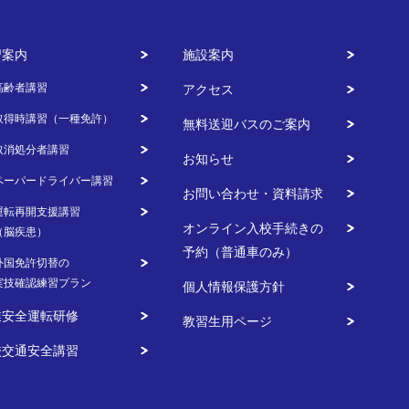
0円（税込）
習案内
施設案内
利用なし
高齢者講習
アクセス
取得時講習（一種免許）
利用なし
無料送迎バスのご案内
取消処分者講習
お知らせ
利用なし
ペーパードライバー講習
お問い合わせ・資料請求
運転再開支援講習
1,800円（非課税）
オンライン入校手続きの
（脳疾患）
予約（普通車のみ）
1,100円（非課税）
外国免許切替の
実技確認練習プラン
個人情報保護方針
業安全運転研修
教習生用ページ
校交通安全講習
算結果を印刷