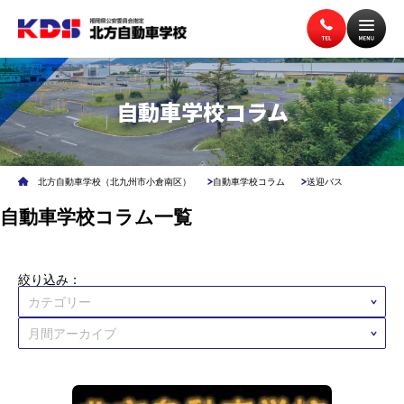
自動車学校コラム
トップページ
入校案内
北方自動車学校（北九州市小倉南区）
自動車学校コラム
送迎バス
教習案内
講習案内
自動車学校コラム一覧
施設案内
アクセス
絞り込み：
無料送迎バス
よくある質問